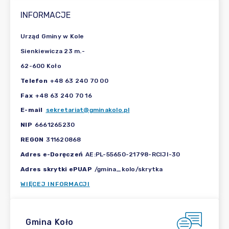
INFORMACJE
Urząd Gminy w Kole
Sienkiewicza 23 m.-
62-600 Koło
Telefon
+48 63 240 70 00
Fax
+48 63 240 70 16
E-mail
sekretariat@gminakolo.pl
NIP
6661265230
REGON
311620868
Adres e-Doręczeń
AE:PL-55650-21798-RCIJI-30
Adres skrytki ePUAP
/gmina_kolo/skrytka
WIĘCEJ INFORMACJI
Gmina Koło