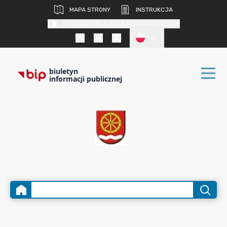
MAPA STRONY
INSTRUKCJA
KONTRAST DLA OSÓB SŁABOWIDZĄCYCH
PL
biuletyn
informacji publicznej