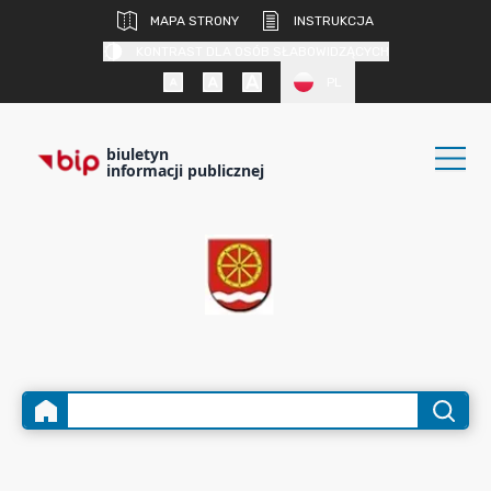
MAPA STRONY
INSTRUKCJA
KONTRAST DLA OSÓB SŁABOWIDZĄCYCH
PL
biuletyn
informacji publicznej